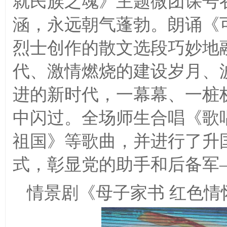
就民族之魂》主题微团课号
涵，永远朝气蓬勃。朗诵《
烈士创作的散文选段巧妙地
代、激情燃烧的建设岁月、
进的新时代，一幕幕、一桩
中闪过。全场师生合唱《歌
祖国》等歌曲，并进行了升
式，彰显党的助手和后备军
情景剧《母子家书 红色情