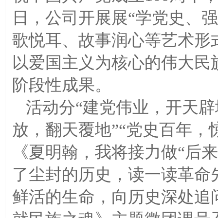
日，公司开展展“学党史、
歌悦耳、故事润心等艺术形
以爱国主义为核心的伟大民
阶段性成果。
活动分“建党伟业，开天辟
放，翻天覆地”“党史百年，
《夏明翰，我将接力做“后
了尘封的历史，读一读革命
鲜活的生命，向历史深处追