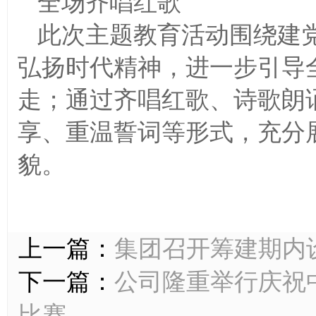
全场齐唱红歌
此次主题教育活动围绕建
弘扬时代精神，进一步引导
走；通过齐唱红歌、诗歌朗
享、重温誓词等形式，充分
貌。
上一篇：
集团召开筹建期内
下一篇：
公司隆重举行庆祝
比赛