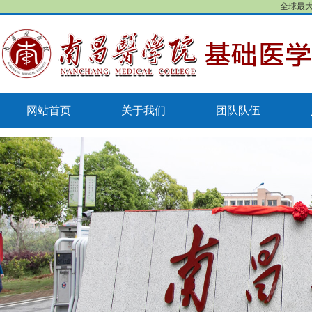
全球最大
网站首页
关于我们
团队队伍