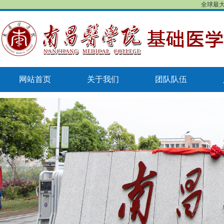
全球最大
网站首页
关于我们
团队队伍