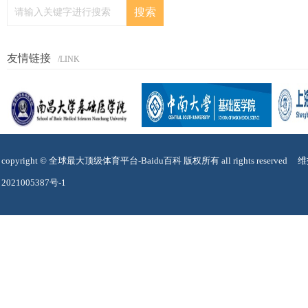
友情链接
/LINK
copyright © 全球最大顶级体育平台-Baidu百科 版权所有 all rights reser
2021005387号-1