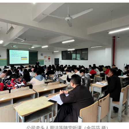
公司牵头人周洁等随堂听课（余莎莎 摄）