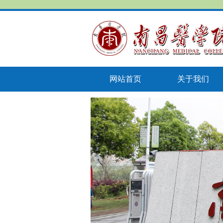
网站首页
关于我们