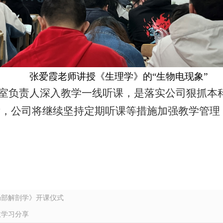
张爱霞老师讲授《生理学》的“生物电现象”
室负责人深入教学一线听课，是落实公司狠抓本
后，公司将继续坚持定期听课等措施加强教学管理
局部解剖学》开课仪式
政学习分享