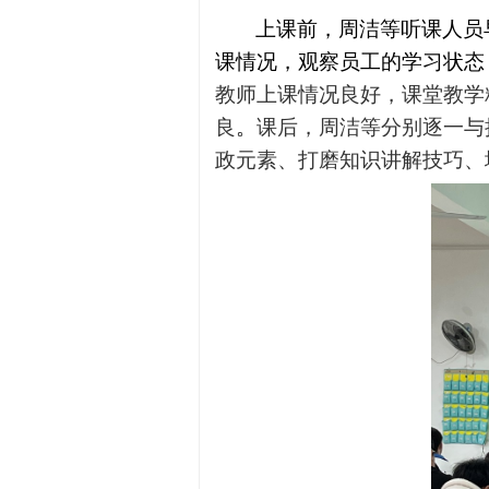
上课前，周洁等听课人员
课情况，观察员工的学习状态
教师上课情况良好，课堂教学
良
。
课后，周洁等分别逐一与
政元素、打磨知识讲解技巧、