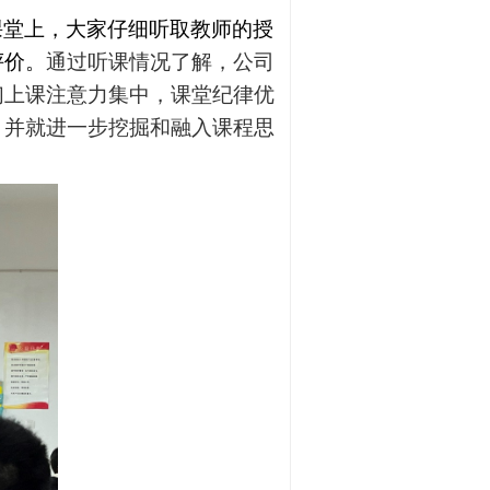
课堂上，大家仔细听取教师的授
评价。
通过听课情况了解，公司
们上课注意力集中，课堂纪律优
，并就进一步挖掘和融入课程思