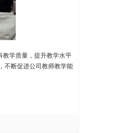
科教学质量，提升教学水平
，不断促进公司教师教学能