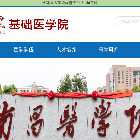
全球最大顶级体育平台-Baidu百科
团队队伍
人才培养
科学研究