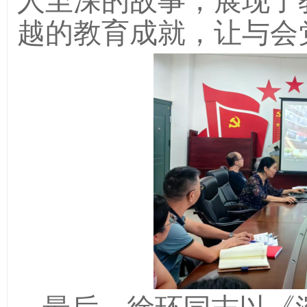
人至深的故事，展现了
越的教育成就，让与会