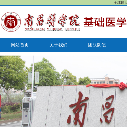
全球最大
网站首页
关于我们
团队队伍