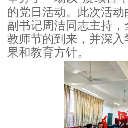
的党日活动。此次活动
副书记周洁同志主持，
教师节的到来，并深入
果和教育方针。