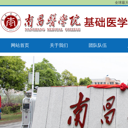
全球最大
网站首页
关于我们
团队队伍