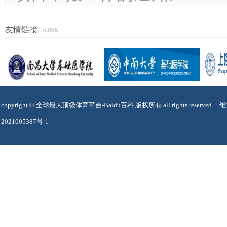
友情链接
/LINK
copyright © 全球最大顶级体育平台-Baidu百科 版权所有 all rights reser
2021005387号-1