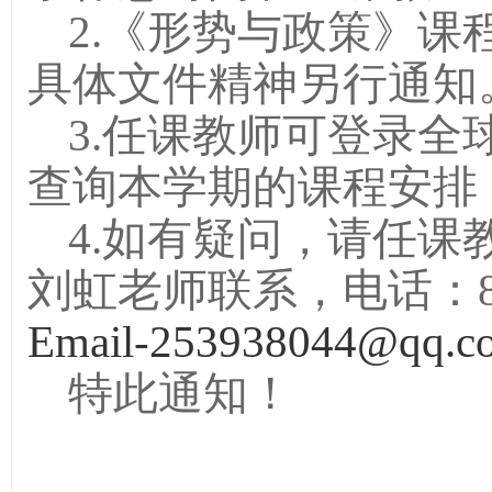
2.
《形势与政策》课
具体文件精神另行通知
3.
任课教师可登录全
查询本学期的课程安排
4.
如有疑问，请任课
刘虹老师联系，电话：
Email-253938044@qq.c
特此通知！